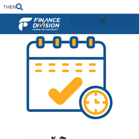
TH
EN