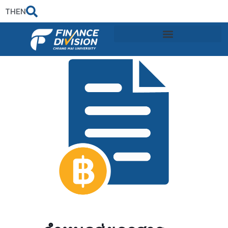
TH
EN