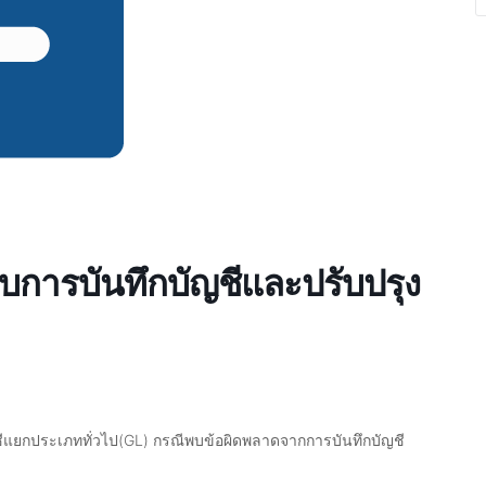
การบันทึกบัญชีและปรับปรุง
แยกประเภททั่วไป(GL) กรณีพบข้อผิดพลาดจากการบันทึกบัญชี