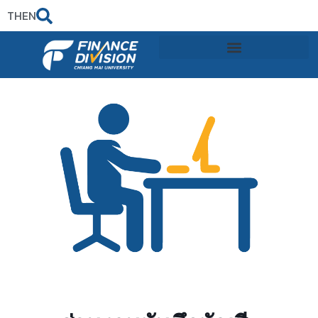
TH
EN