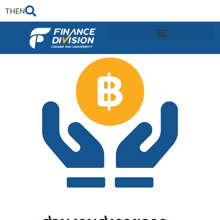
TH
EN