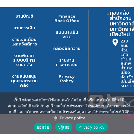
กองคลัง
งานบัญชี
Finance
สำนักงาน
Back Office
มหาวิทยาล
งานการเงิน
มหาวิทยาล
แบบประเมิน
เชียงใหม่
VOC
งานเงินเดือน
239
และสวัสดิการ
ถนน
กล่องข้อความ
ห้วย
แก้ว
งานพัฒนา
ตำบล
ระบบบริหาร
รายงาน
สุเทพ
งานคลัง
ทางการเงิน
อำเภอ
เมือง
งานสนับสนุน
Privacy
จังหวัด
ยุธศาสตร์งาน
Policy
เชียงให
คลัง
5020
เว็บไซต์กองคลังมีการใช้งานเทคโนโลยีคุกกี้ หรือ เทคโนโลยีอื่นที่มี
ลักษณะใกล้เคียงกันกับคุกกี้ บนเว็บไซต์ของเรา โปรดศึกษา นโยบายการใช้
คุกกี้ และ นโยบายความเป็นส่วนตัวของข้อมูล ก่อนใช้บริการเว็บไซต์ ได้ที่
ปุ่ม Privacy policy
ยอมรับ
ปฎิเสธ
Privacy policy