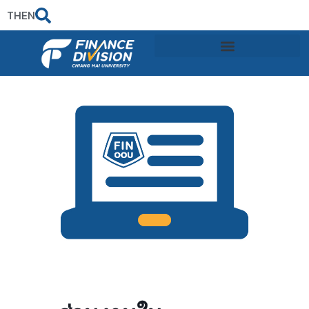
TH
EN