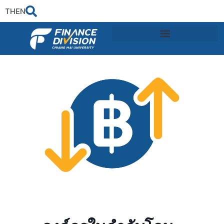
TH
EN