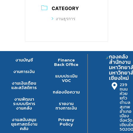
CATEGORY
งานธุรการ
กองคลัง
งานบัญชี
Finance
สำนักงาน
Back Office
มหาวิทยาล
งานการเงิน
มหาวิทยาล
แบบประเมิน
เชียงใหม่
VOC
งานเงินเดือน
239
และสวัสดิการ
ถนน
กล่องข้อความ
ห้วย
แก้ว
งานพัฒนา
ตำบล
ระบบบริหาร
รายงาน
สุเทพ
งานคลัง
ทางการเงิน
อำเภอ
เมือง
งานสนับสนุน
Privacy
จังหวัด
ยุธศาสตร์งาน
Policy
เชียงให
คลัง
5020