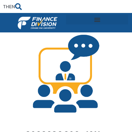
TH
EN