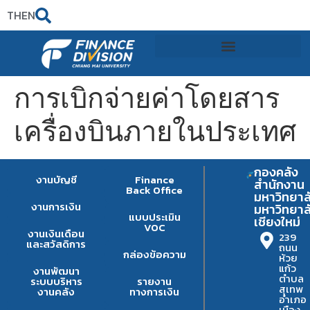
TH
EN
การเบิกจ่ายค่าโดยสาร
เครื่องบินภายในประเทศ
กองคลัง
งานบัญชี
Finance
สำนักงาน
Back Office
มหาวิทยาล
งานการเงิน
มหาวิทยาล
แบบประเมิน
เชียงใหม่
VOC
งานเงินเดือน
239
และสวัสดิการ
ถนน
กล่องข้อความ
ห้วย
แก้ว
งานพัฒนา
ตำบล
ระบบบริหาร
รายงาน
สุเทพ
งานคลัง
ทางการเงิน
อำเภอ
เมือง