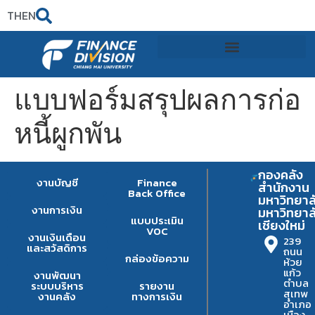
TH
EN
แบบฟอร์มสรุปผลการก่อ
หนี้ผูกพัน
กองคลัง
งานบัญชี
Finance
สำนักงาน
Back Office
มหาวิทยาล
งานการเงิน
มหาวิทยาล
แบบประเมิน
เชียงใหม่
VOC
งานเงินเดือน
239
และสวัสดิการ
ถนน
กล่องข้อความ
ห้วย
แก้ว
งานพัฒนา
ตำบล
ระบบบริหาร
รายงาน
สุเทพ
งานคลัง
ทางการเงิน
อำเภอ
เมือง