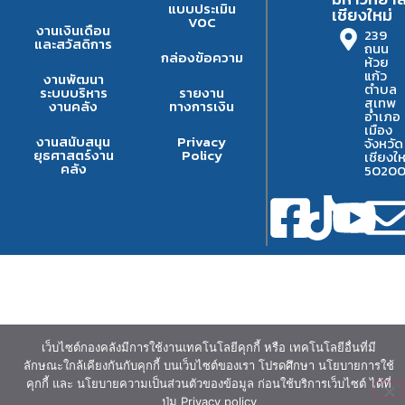
แบบประเมิน
เชียงใหม่
VOC
งานเงินเดือน
239
และสวัสดิการ
ถนน
กล่องข้อความ
ห้วย
แก้ว
งานพัฒนา
ตำบล
ระบบบริหาร
รายงาน
สุเทพ
งานคลัง
ทางการเงิน
อำเภอ
เมือง
งานสนับสนุน
Privacy
จังหวัด
ยุธศาสตร์งาน
Policy
เชียงให
คลัง
5020
เว็บไซต์กองคลังมีการใช้งานเทคโนโลยีคุกกี้ หรือ เทคโนโลยีอื่นที่มี
ลักษณะใกล้เคียงกันกับคุกกี้ บนเว็บไซต์ของเรา โปรดศึกษา นโยบายการใช้
คุกกี้ และ นโยบายความเป็นส่วนตัวของข้อมูล ก่อนใช้บริการเว็บไซต์ ได้ที่
ปุ่ม Privacy policy