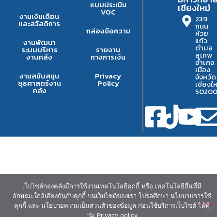
แบบประเมิน
เชียงใหม่
VOC
งานเงินเดือน
239
และสวัสดิการ
ถนน
กล่องข้อความ
ห้วย
แก้ว
งานพัฒนา
ตำบล
ระบบบริหาร
รายงาน
สุเทพ
งานคลัง
ทางการเงิน
อำเภอ
เมือง
งานสนับสนุน
Privacy
จังหวัด
ยุธศาสตร์งาน
Policy
เชียงให
คลัง
5020
เว็บไซต์กองคลังมีการใช้งานเทคโนโลยีคุกกี้ หรือ เทคโนโลยีอื่นที่มี
ลักษณะใกล้เคียงกันกับคุกกี้ บนเว็บไซต์ของเรา โปรดศึกษา นโยบายการใช้
คุกกี้ และ นโยบายความเป็นส่วนตัวของข้อมูล ก่อนใช้บริการเว็บไซต์ ได้ที่
ปุ่ม Privacy policy