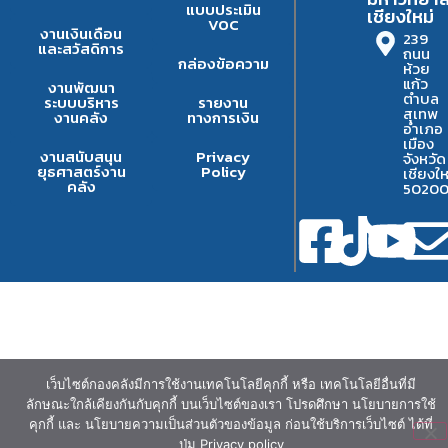
แบบประเมิน
เชียงใหม่
VOC
งานเงินเดือน
239
และสวัสดิการ
ถนน
กล่องข้อความ
ห้วย
แก้ว
งานพัฒนา
ตำบล
ระบบบริหาร
รายงาน
สุเทพ
งานคลัง
ทางการเงิน
อำเภอ
เมือง
งานสนับสนุน
Privacy
จังหวัด
ยุธศาสตร์งาน
Policy
เชียงให
คลัง
5020
เว็บไซต์กองคลังมีการใช้งานเทคโนโลยีคุกกี้ หรือ เทคโนโลยีอื่นที่มี
ลักษณะใกล้เคียงกันกับคุกกี้ บนเว็บไซต์ของเรา โปรดศึกษา นโยบายการใช้
คุกกี้ และ นโยบายความเป็นส่วนตัวของข้อมูล ก่อนใช้บริการเว็บไซต์ ได้ที่
ปุ่ม Privacy policy