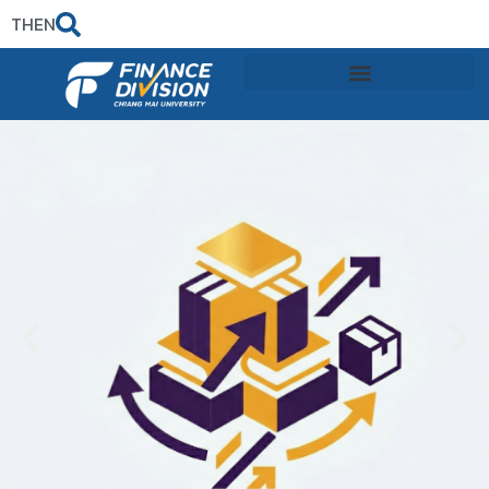
TH
EN