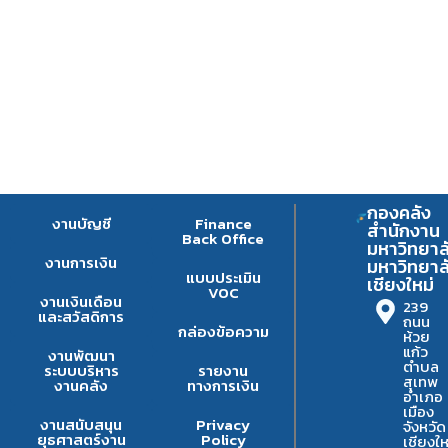
กองคลัง
งานบัญชี
Finance
สำนักงาน
Back Office
มหาวิทยาล
งานการเงิน
มหาวิทยาล
แบบประเมิน
เชียงใหม่
VOC
งานเงินเดือน
239
และสวัสดิการ
ถนน
กล่องข้อความ
ห้วย
แก้ว
งานพัฒนา
ตำบล
ระบบบริหาร
รายงาน
สุเทพ
งานคลัง
ทางการเงิน
อำเภอ
เมือง
งานสนับสนุน
Privacy
จังหวัด
ยุธศาสตร์งาน
Policy
เชียงให