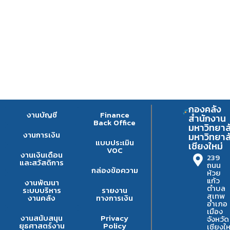
กองคลัง
งานบัญชี
Finance
สำนักงาน
Back Office
มหาวิทยาล
งานการเงิน
มหาวิทยาล
แบบประเมิน
เชียงใหม่
VOC
งานเงินเดือน
239
และสวัสดิการ
ถนน
กล่องข้อความ
ห้วย
แก้ว
งานพัฒนา
ตำบล
ระบบบริหาร
รายงาน
สุเทพ
งานคลัง
ทางการเงิน
อำเภอ
เมือง
งานสนับสนุน
Privacy
จังหวัด
ยุธศาสตร์งาน
Policy
เชียงให