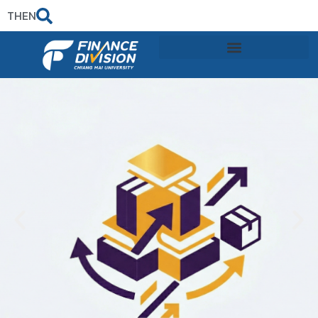
TH
EN