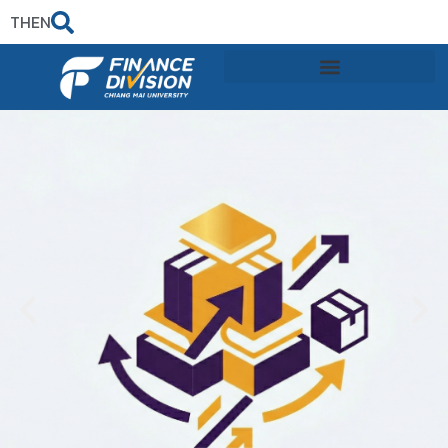
TH
EN