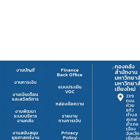
กองคลัง
งานบัญชี
Finance
สำนักงาน
Back Office
มหาวิทยาล
งานการเงิน
มหาวิทยาล
แบบประเมิน
เชียงใหม่
VOC
งานเงินเดือน
239
และสวัสดิการ
ถนน
กล่องข้อความ
ห้วย
แก้ว
งานพัฒนา
ตำบล
ระบบบริหาร
รายงาน
สุเทพ
งานคลัง
ทางการเงิน
อำเภอ
เมือง
งานสนับสนุน
Privacy
จังหวัด
ยุธศาสตร์งาน
Policy
เชียงให