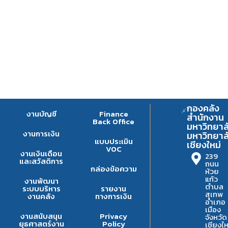
กองคลัง
งานบัญชี
Finance
สำนักงาน
Back Office
มหาวิทยาล
งานการเงิน
มหาวิทยาล
แบบประเมิน
เชียงใหม่
VOC
งานเงินเดือน
239
และสวัสดิการ
ถนน
กล่องข้อความ
ห้วย
แก้ว
งานพัฒนา
ตำบล
ระบบบริหาร
รายงาน
สุเทพ
งานคลัง
ทางการเงิน
อำเภอ
เมือง
งานสนับสนุน
Privacy
จังหวัด
ยุธศาสตร์งาน
Policy
เชียงให