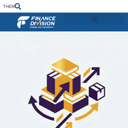
TH
EN