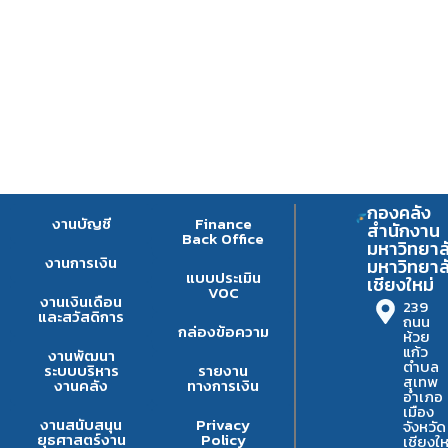
กองคลัง
งานบัญชี
Finance
สำนักงาน
Back Office
มหาวิทยาล
งานการเงิน
มหาวิทยาล
แบบประเมิน
เชียงใหม่
VOC
งานเงินเดือน
239
และสวัสดิการ
ถนน
กล่องข้อความ
ห้วย
แก้ว
งานพัฒนา
ตำบล
ระบบบริหาร
รายงาน
สุเทพ
งานคลัง
ทางการเงิน
อำเภอ
เมือง
งานสนับสนุน
Privacy
จังหวัด
ยุธศาสตร์งาน
Policy
เชียงให