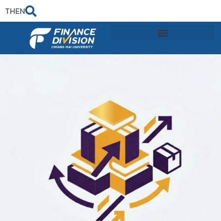
TH
EN