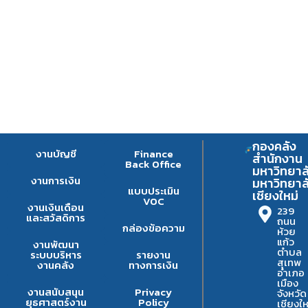
กองคลัง
งานบัญชี
Finance
สำนักงาน
Back Office
มหาวิทยาล
งานการเงิน
มหาวิทยาล
แบบประเมิน
เชียงใหม่
VOC
งานเงินเดือน
239
และสวัสดิการ
ถนน
กล่องข้อความ
ห้วย
แก้ว
งานพัฒนา
ตำบล
ระบบบริหาร
รายงาน
สุเทพ
งานคลัง
ทางการเงิน
อำเภอ
เมือง
งานสนับสนุน
Privacy
จังหวัด
ยุธศาสตร์งาน
Policy
เชียงให