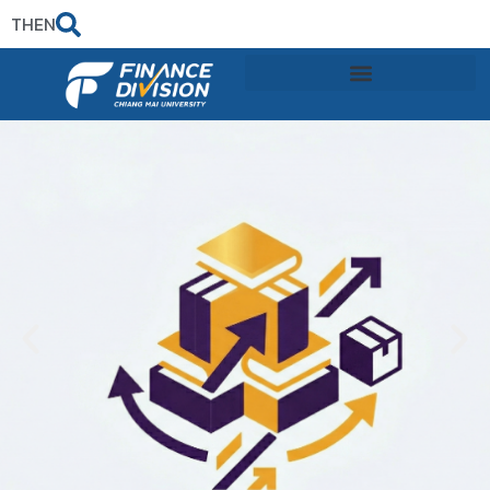
TH
EN