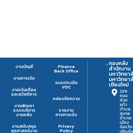
กองคลัง
งานบัญชี
Finance
สำนักงาน
Back Office
มหาวิทยาล
งานการเงิน
มหาวิทยาล
แบบประเมิน
เชียงใหม่
VOC
งานเงินเดือน
239
และสวัสดิการ
ถนน
กล่องข้อความ
ห้วย
แก้ว
งานพัฒนา
ตำบล
ระบบบริหาร
รายงาน
สุเทพ
งานคลัง
ทางการเงิน
อำเภอ
เมือง
งานสนับสนุน
Privacy
จังหวัด
ยุธศาสตร์งาน
Policy
เชียงให