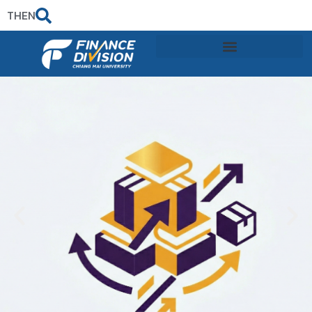
TH
EN