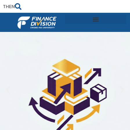
TH
EN