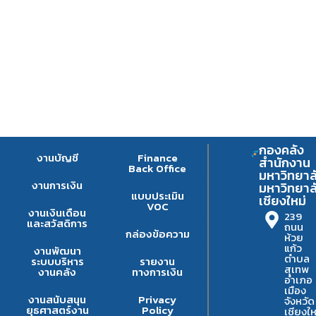
กองคลัง
งานบัญชี
Finance
สำนักงาน
Back Office
มหาวิทยาล
งานการเงิน
มหาวิทยาล
แบบประเมิน
เชียงใหม่
VOC
งานเงินเดือน
239
และสวัสดิการ
ถนน
กล่องข้อความ
ห้วย
แก้ว
งานพัฒนา
ตำบล
ระบบบริหาร
รายงาน
สุเทพ
งานคลัง
ทางการเงิน
อำเภอ
เมือง
งานสนับสนุน
Privacy
จังหวัด
ยุธศาสตร์งาน
Policy
เชียงให