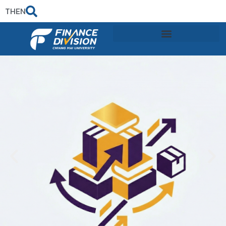
TH
EN