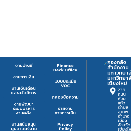
กองคลัง
งานบัญชี
Finance
สำนักงาน
Back Office
มหาวิทยาล
งานการเงิน
มหาวิทยาล
แบบประเมิน
เชียงใหม่
VOC
งานเงินเดือน
239
และสวัสดิการ
ถนน
กล่องข้อความ
ห้วย
แก้ว
งานพัฒนา
ตำบล
ระบบบริหาร
รายงาน
สุเทพ
งานคลัง
ทางการเงิน
อำเภอ
เมือง
งานสนับสนุน
Privacy
จังหวัด
ยุธศาสตร์งาน
Policy
เชียงให