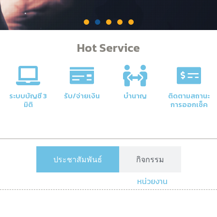
Hot Service
คลัง
าลัยให้มี
ระบบบัญชี 3
รับ/จ่ายเงิน
บำนาญ
ติดตามสถานะ
มิติ
การออกเช็ค
ประชาสัมพันธ์
กิจกรรม
หน่วยงาน