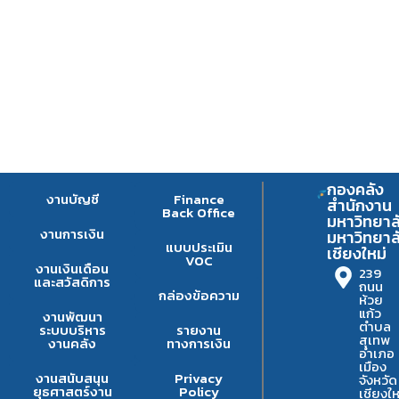
กองคลัง
งานบัญชี
Finance
สำนักงาน
Back Office
มหาวิทยาล
งานการเงิน
มหาวิทยาล
แบบประเมิน
เชียงใหม่
VOC
งานเงินเดือน
239
และสวัสดิการ
ถนน
กล่องข้อความ
ห้วย
แก้ว
งานพัฒนา
ตำบล
ระบบบริหาร
รายงาน
สุเทพ
งานคลัง
ทางการเงิน
อำเภอ
เมือง
งานสนับสนุน
Privacy
จังหวัด
ยุธศาสตร์งาน
Policy
เชียงให