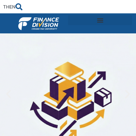
TH
EN