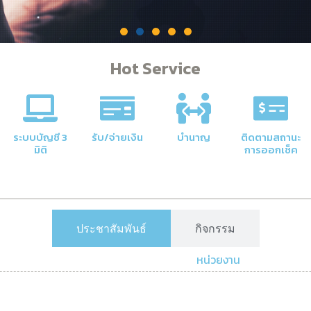
Hot Service
คลัง
าลัยให้มี
ระบบบัญชี 3
รับ/จ่ายเงิน
บำนาญ
ติดตามสถานะ
มิติ
การออกเช็ค
ประชาสัมพันธ์
กิจกรรม
หน่วยงาน