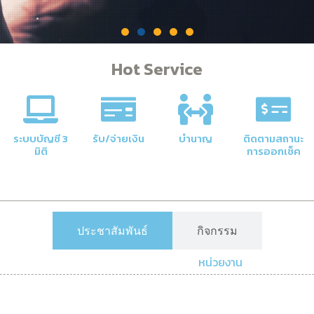
Hot Service
คลัง
าลัยให้มี
ระบบบัญชี 3
รับ/จ่ายเงิน
บำนาญ
ติดตามสถานะ
มิติ
การออกเช็ค
ประชาสัมพันธ์
กิจกรรม
หน่วยงาน