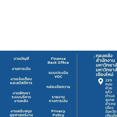
กองคลัง
งานบัญชี
Finance
สำนักงาน
Back Office
มหาวิทยาล
งานการเงิน
มหาวิทยาล
แบบประเมิน
เชียงใหม่
VOC
งานเงินเดือน
239
และสวัสดิการ
ถนน
กล่องข้อความ
ห้วย
แก้ว
งานพัฒนา
ตำบล
ระบบบริหาร
รายงาน
สุเทพ
งานคลัง
ทางการเงิน
อำเภอ
เมือง
งานสนับสนุน
Privacy
จังหวัด
ยุธศาสตร์งาน
Policy
เชียงให