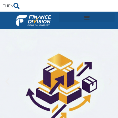
TH
EN