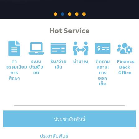
Hot Service
ภารกิจหลักของกองคลัง
ค่า
ระบบ
รับ/จ่าย
บำนาญ
ติดตาม
Finance
ธรรมเนียม
บัญชี 3
เงิน
สถานะ
Back
การ
มิติ
การ
Office
การจัดการด้านการเงินและบัญชีของ
ศึกษา
ออก
มหาวิทยาลัยให้มีความโปร่งใสและมีประสิทธิภาพ
เช็ค
Click Here
ประชาสัมพันธ์
ประชาสัมพันธ์