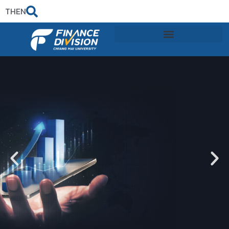
TH
EN