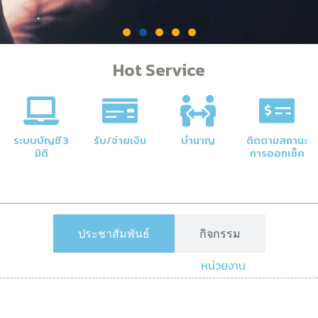
Hot Service
คลัง
าลัยให้มี
ระบบบัญชี 3
รับ/จ่ายเงิน
บำนาญ
ติดตามสถานะ
มิติ
การออกเช็ค
ประชาสัมพันธ์
กิจกรรม
หน่วยงาน