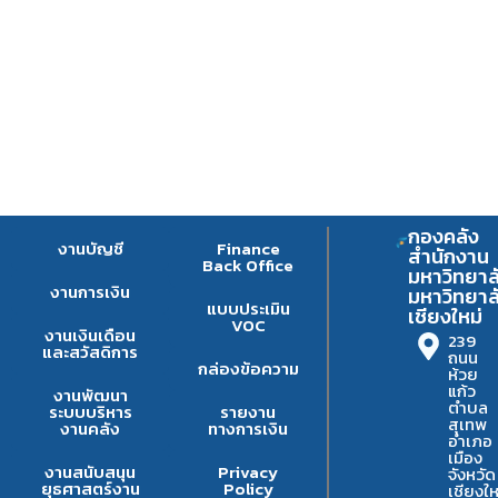
กองคลัง
งานบัญชี
Finance
สำนักงาน
Back Office
มหาวิทยาล
งานการเงิน
มหาวิทยาล
แบบประเมิน
เชียงใหม่
VOC
งานเงินเดือน
239
และสวัสดิการ
ถนน
กล่องข้อความ
ห้วย
แก้ว
งานพัฒนา
ตำบล
ระบบบริหาร
รายงาน
สุเทพ
งานคลัง
ทางการเงิน
อำเภอ
เมือง
งานสนับสนุน
Privacy
จังหวัด
ยุธศาสตร์งาน
Policy
เชียงให