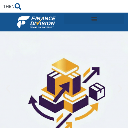
TH
EN