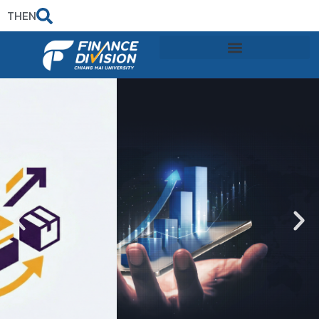
TH
EN