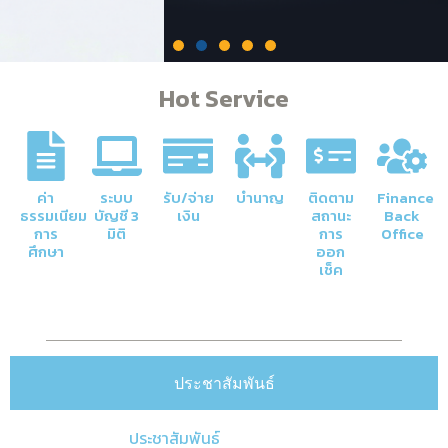
Hot Service
ค่า
ระบบ
รับ/จ่าย
บำนาญ
ติดตาม
Finance
ธรรมเนียม
บัญชี 3
เงิน
สถานะ
Back
การ
มิติ
การ
Office
ศึกษา
ออก
ภารกิจหลักของกองคลัง
เช็ค
การจัดการด้านการเงินและบัญชีของ
มหาวิทยาลัยให้มีความโปร่งใสและมีประสิทธิภาพ
ประชาสัมพันธ์
Click Here
ประชาสัมพันธ์