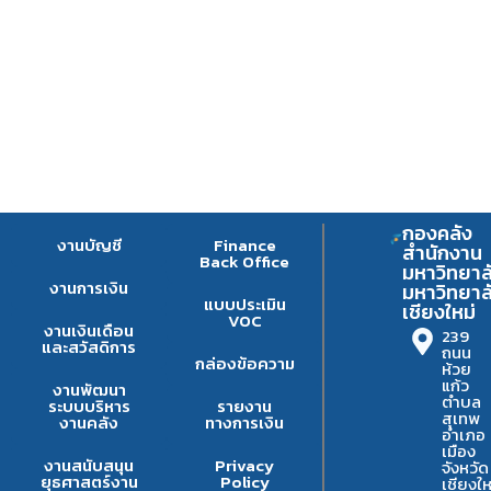
กองคลัง
งานบัญชี
Finance
สำนักงาน
Back Office
มหาวิทยาล
งานการเงิน
มหาวิทยาล
แบบประเมิน
เชียงใหม่
VOC
งานเงินเดือน
239
และสวัสดิการ
ถนน
กล่องข้อความ
ห้วย
แก้ว
งานพัฒนา
ตำบล
ระบบบริหาร
รายงาน
สุเทพ
งานคลัง
ทางการเงิน
อำเภอ
เมือง
งานสนับสนุน
Privacy
จังหวัด
ยุธศาสตร์งาน
Policy
เชียงให