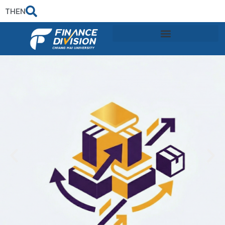
TH
EN