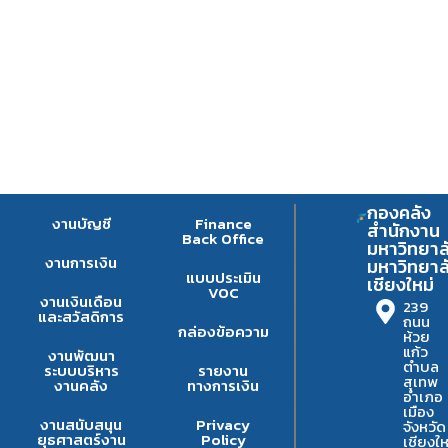
กองคลัง
งานบัญชี
Finance
สำนักงาน
Back Office
มหาวิทยาล
งานการเงิน
มหาวิทยาล
แบบประเมิน
เชียงใหม่
VOC
งานเงินเดือน
239
และสวัสดิการ
ถนน
กล่องข้อความ
ห้วย
แก้ว
งานพัฒนา
ตำบล
ระบบบริหาร
รายงาน
สุเทพ
งานคลัง
ทางการเงิน
อำเภอ
เมือง
งานสนับสนุน
Privacy
จังหวัด
ยุธศาสตร์งาน
Policy
เชียงให