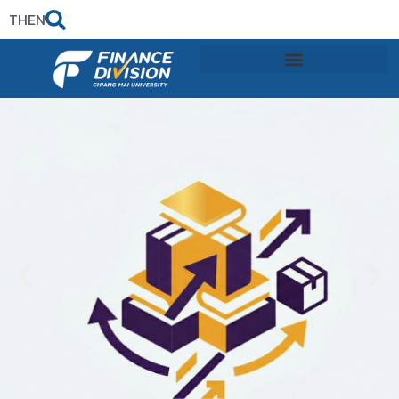
TH
EN