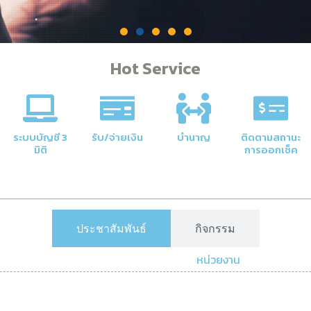
Hot Service
คลัง
าลัยให้มี
ระบบบัญชี 3
รับ/จ่ายเงิน
บำนาญ
ติดตามสถานะ
มิติ
การออกเช็ค
ประชาสัมพันธ์
กิจกรรม
หน่วยงาน