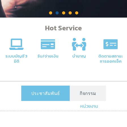
Hot Service
คลัง
าลัยให้มี
ระบบบัญชี 3
รับ/จ่ายเงิน
บำนาญ
ติดตามสถานะ
มิติ
การออกเช็ค
ประชาสัมพันธ์
กิจกรรม
หน่วยงาน