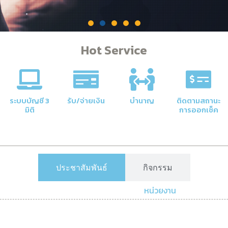
Hot Service
คลัง
าลัยให้มี
ระบบบัญชี 3
รับ/จ่ายเงิน
บำนาญ
ติดตามสถานะ
มิติ
การออกเช็ค
ประชาสัมพันธ์
กิจกรรม
หน่วยงาน