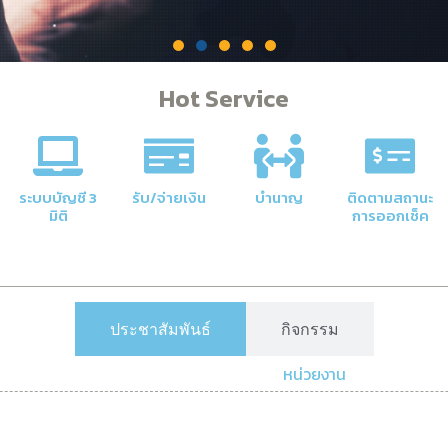
Hot Service
คลัง
าลัยให้มี
ระบบบัญชี 3
รับ/จ่ายเงิน
บำนาญ
ติดตามสถานะ
มิติ
การออกเช็ค
ประชาสัมพันธ์
กิจกรรม
หน่วยงาน