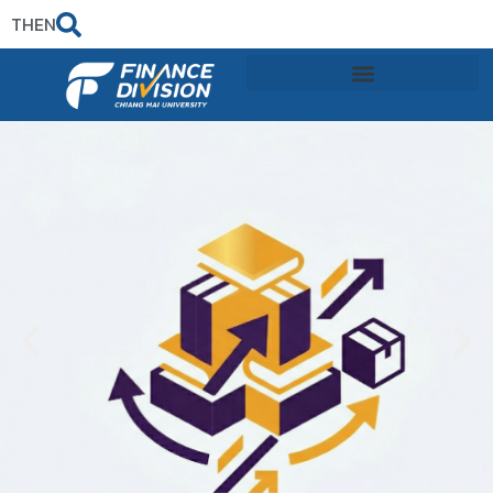
TH
EN