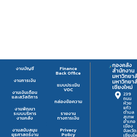
กองคลัง
งานบัญชี
Finance
สำนักงาน
Back Office
มหาวิทยาล
งานการเงิน
มหาวิทยาล
แบบประเมิน
เชียงใหม่
VOC
งานเงินเดือน
239
และสวัสดิการ
ถนน
กล่องข้อความ
ห้วย
แก้ว
งานพัฒนา
ตำบล
ระบบบริหาร
รายงาน
สุเทพ
งานคลัง
ทางการเงิน
อำเภอ
เมือง
งานสนับสนุน
Privacy
จังหวัด
ยุธศาสตร์งาน
Policy
เชียงให