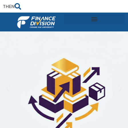
TH
EN