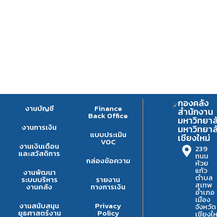
กองคลัง
งานบัญชี
Finance
สำนักงาน
Back Office
มหาวิทยาล
งานการเงิน
มหาวิทยาล
แบบประเมิน
เชียงใหม่
VOC
งานเงินเดือน
239
และสวัสดิการ
ถนน
กล่องข้อความ
ห้วย
แก้ว
งานพัฒนา
ตำบล
ระบบบริหาร
รายงาน
สุเทพ
งานคลัง
ทางการเงิน
อำเภอ
เมือง
งานสนับสนุน
Privacy
จังหวัด
ยุธศาสตร์งาน
Policy
เชียงให