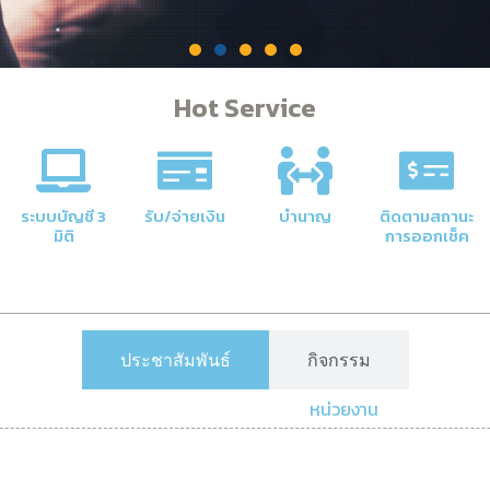
Hot Service
คลัง
าลัยให้มี
ระบบบัญชี 3
รับ/จ่ายเงิน
บำนาญ
ติดตามสถานะ
มิติ
การออกเช็ค
ประชาสัมพันธ์
กิจกรรม
หน่วยงาน