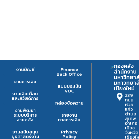
กองคลัง
งานบัญชี
Finance
สำนักงาน
Back Office
มหาวิทยาล
งานการเงิน
มหาวิทยาล
แบบประเมิน
เชียงใหม่
VOC
งานเงินเดือน
239
และสวัสดิการ
ถนน
กล่องข้อความ
ห้วย
แก้ว
งานพัฒนา
ตำบล
ระบบบริหาร
รายงาน
สุเทพ
งานคลัง
ทางการเงิน
อำเภอ
เมือง
งานสนับสนุน
Privacy
จังหวัด
ยุธศาสตร์งาน
Policy
เชียงให