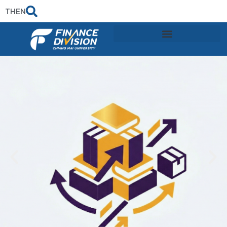
TH
EN