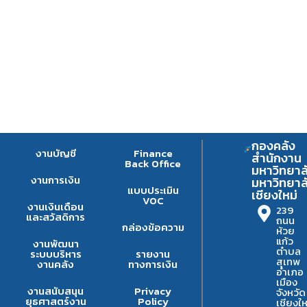
กองคลัง
งานบัญชี
Finance
สำนักงาน
Back Office
มหาวิทยาล
งานการเงิน
มหาวิทยาล
แบบประเมิน
เชียงใหม่
VOC
งานเงินเดือน
239
และสวัสดิการ
ถนน
กล่องข้อความ
ห้วย
แก้ว
งานพัฒนา
ตำบล
ระบบบริหาร
รายงาน
สุเทพ
งานคลัง
ทางการเงิน
อำเภอ
เมือง
งานสนับสนุน
Privacy
จังหวัด
ยุธศาสตร์งาน
Policy
เชียงให