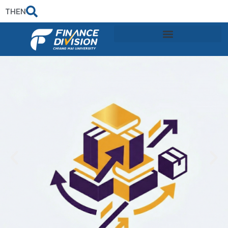
TH
EN