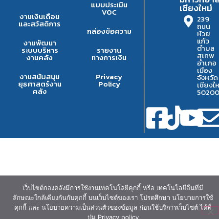
แบบประเมิน
เชียงใหม่
VOC
งานเงินเดือน
239
และสวัสดิการ
ถนน
กล่องข้อความ
ห้วย
แก้ว
งานพัฒนา
ตำบล
ระบบบริหาร
รายงาน
สุเทพ
งานคลัง
ทางการเงิน
อำเภอ
เมือง
งานสนับสนุน
Privacy
จังหวัด
ยุธศาสตร์งาน
Policy
เชียงให
คลัง
5020
เว็บไซต์กองคลังมีการใช้งานเทคโนโลยีคุกกี้ หรือ เทคโนโลยีอื่นที่มี
ลักษณะใกล้เคียงกันกับคุกกี้ บนเว็บไซต์ของเรา โปรดศึกษา นโยบายการใช้
คุกกี้ และ นโยบายความเป็นส่วนตัวของข้อมูล ก่อนใช้บริการเว็บไซต์ ได้ที่
ปุ่ม Privacy policy