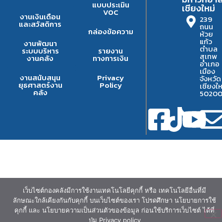
แบบประเมิน
เชียงใหม่
VOC
งานเงินเดือน
239
และสวัสดิการ
ถนน
กล่องข้อความ
ห้วย
แก้ว
งานพัฒนา
ตำบล
ระบบบริหาร
รายงาน
สุเทพ
งานคลัง
ทางการเงิน
อำเภอ
เมือง
งานสนับสนุน
Privacy
จังหวัด
ยุธศาสตร์งาน
Policy
เชียงให
คลัง
5020
เว็บไซต์กองคลังมีการใช้งานเทคโนโลยีคุกกี้ หรือ เทคโนโลยีอื่นที่มี
ลักษณะใกล้เคียงกันกับคุกกี้ บนเว็บไซต์ของเรา โปรดศึกษา นโยบายการใช้
คุกกี้ และ นโยบายความเป็นส่วนตัวของข้อมูล ก่อนใช้บริการเว็บไซต์ ได้ที่
ปุ่ม Privacy policy