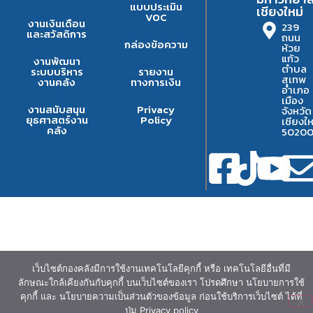
แบบประเมิน
เชียงใหม่
VOC
งานเงินเดือน
239
และสวัสดิการ
ถนน
กล่องข้อความ
ห้วย
แก้ว
งานพัฒนา
ตำบล
ระบบบริหาร
รายงาน
สุเทพ
งานคลัง
ทางการเงิน
อำเภอ
เมือง
งานสนับสนุน
Privacy
จังหวัด
ยุธศาสตร์งาน
Policy
เชียงให
คลัง
5020
เว็บไซต์กองคลังมีการใช้งานเทคโนโลยีคุกกี้ หรือ เทคโนโลยีอื่นที่มี
ลักษณะใกล้เคียงกันกับคุกกี้ บนเว็บไซต์ของเรา โปรดศึกษา นโยบายการใช้
คุกกี้ และ นโยบายความเป็นส่วนตัวของข้อมูล ก่อนใช้บริการเว็บไซต์ ได้ที่
ปุ่ม Privacy policy