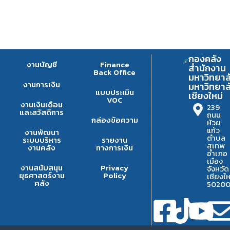
กองคลัง
งานบัญชี
Finance
สำนักงาน
Back Office
มหาวิทยาล
งานการเงิน
มหาวิทยาล
แบบประเมิน
เชียงใหม่
VOC
งานเงินเดือน
239
และสวัสดิการ
ถนน
กล่องข้อความ
ห้วย
แก้ว
งานพัฒนา
ตำบล
ระบบบริหาร
รายงาน
สุเทพ
งานคลัง
ทางการเงิน
อำเภอ
เมือง
งานสนับสนุน
Privacy
จังหวัด
ยุธศาสตร์งาน
Policy
เชียงให
คลัง
5020