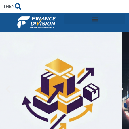
TH
EN