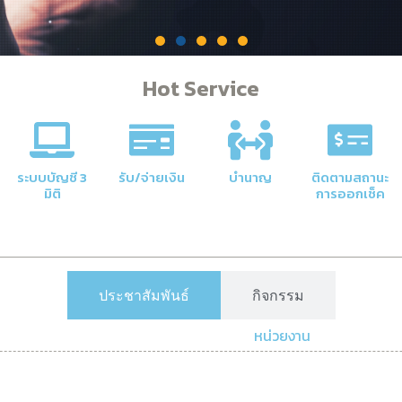
Hot Service
คลัง
าลัยให้มี
ระบบบัญชี 3
รับ/จ่ายเงิน
บำนาญ
ติดตามสถานะ
มิติ
การออกเช็ค
ประชาสัมพันธ์
กิจกรรม
หน่วยงาน