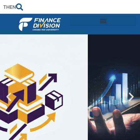
TH
EN