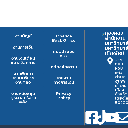
กองคลัง
งานบัญชี
Finance
สำนักงาน
Back Office
มหาวิทยาล
งานการเงิน
มหาวิทยาล
แบบประเมิน
เชียงใหม่
VOC
งานเงินเดือน
239
และสวัสดิการ
ถนน
กล่องข้อความ
ห้วย
แก้ว
งานพัฒนา
ตำบล
ระบบบริหาร
รายงาน
สุเทพ
งานคลัง
ทางการเงิน
อำเภอ
เมือง
งานสนับสนุน
Privacy
จังหวัด
ยุธศาสตร์งาน
Policy
เชียงให
คลัง
5020