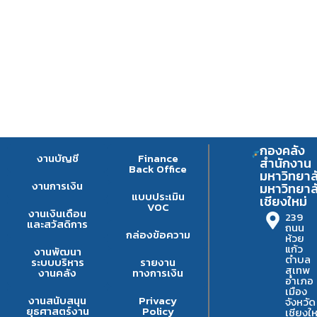
กองคลัง
งานบัญชี
Finance
สำนักงาน
Back Office
มหาวิทยาล
งานการเงิน
มหาวิทยาล
แบบประเมิน
เชียงใหม่
VOC
งานเงินเดือน
239
และสวัสดิการ
ถนน
กล่องข้อความ
ห้วย
แก้ว
งานพัฒนา
ตำบล
ระบบบริหาร
รายงาน
สุเทพ
งานคลัง
ทางการเงิน
อำเภอ
เมือง
งานสนับสนุน
Privacy
จังหวัด
ยุธศาสตร์งาน
Policy
เชียงให