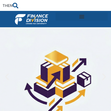
TH
EN