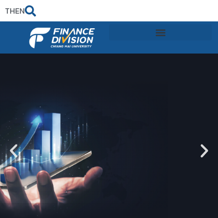
TH
EN