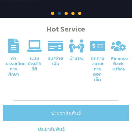
Hot Service
ภารกิจหลักของกองคลัง
การจัดการด้านการเงินและบัญชีของ
มหาวิทยาลัยให้มีความโปร่งใสและมีประสิทธิภาพ
ค่า
ระบบ
รับ/จ่าย
บำนาญ
ติดตาม
Finance
ธรรมเนียม
บัญชี 3
เงิน
สถานะ
Back
Click Here
การ
มิติ
การ
Office
ศึกษา
ออก
เช็ค
ประชาสัมพันธ์
ประชาสัมพันธ์