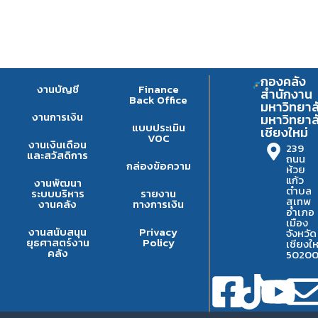
กองคลัง
งานบัญชี
Finance
สำนักงาน
Back Office
มหาวิทยาล
งานการเงิน
มหาวิทยาล
แบบประเมิน
เชียงใหม่
VOC
งานเงินเดือน
239
และสวัสดิการ
ถนน
กล่องข้อความ
ห้วย
แก้ว
งานพัฒนา
ตำบล
ระบบบริหาร
รายงาน
สุเทพ
งานคลัง
ทางการเงิน
อำเภอ
เมือง
งานสนับสนุน
Privacy
จังหวัด
ยุธศาสตร์งาน
Policy
เชียงให
คลัง
5020